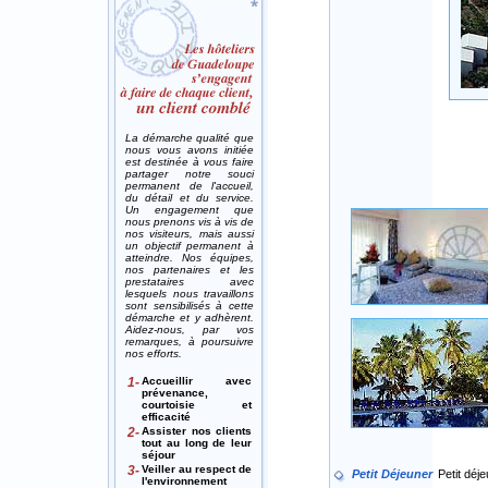
La démarche qualité que
nous vous avons initiée
est destinée à vous faire
partager notre souci
permanent de l'accueil,
du détail et du service.
Un engagement que
nous prenons vis à vis de
nos visiteurs, mais aussi
un objectif permanent à
atteindre. Nos équipes,
nos partenaires et les
prestataires avec
lesquels nous travaillons
sont sensibilisés à cette
démarche et y adhèrent.
Aidez-nous, par vos
remarques, à poursuivre
nos efforts.
1-
Accueillir avec
prévenance,
courtoisie et
efficacité
2-
Assister nos clients
tout au long de leur
séjour
3-
Veiller au respect de
Petit Déjeuner
Petit déje
l'environnement