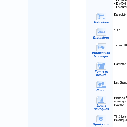
- Excursi
- En 4X4 
- En cata
Karaoké,
Animation
4 x 4
Excursions
Tv satelli
Équipement
technique
Hamman, 
Forme et
beauté
Les Saint
Nature
Planche à
aquatiqu
tractée
Sports
nautiques
Tir à l'a
Pétanque,
Sports non