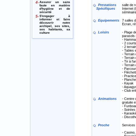
4-
Assurer un sans
Prestations
salle de 
faute en matière
Spécifiques
Internet 
d'hygiène et de
sécurité
séminair
5-
S'engager à
informer et faire
Equipements
7 salles 
découvrir notre
Ecran, ré
archipel, ses sites,
ses habitants, sa
Loisirs
- Plage d
culture
parasols 
- Hammam
- 2 court
- 2 terrai
- Tables 
- Terrain
- Terrain
- Tir à l'a
- Terrain
- Parcou
- Fléchet
- Practice
- Planche
- Kayak
- Aquag
- Club en
Animations
- Centre 
gratuite e
- Funboar
- Soirées
- Karaok
- Discoth
Proche
Services 
- Casino,