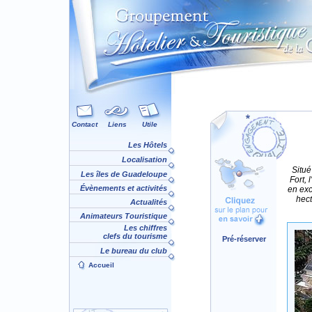
Contact
Liens
Utile
Les Hôtels
Localisation
Situé
Les îles de Guadeloupe
Fort, 
Évènements et activités
en exc
hect
Actualités
Animateurs Touristique
Les chiffres
clefs du tourisme
Pré-réserver
Le bureau du club
Accueil